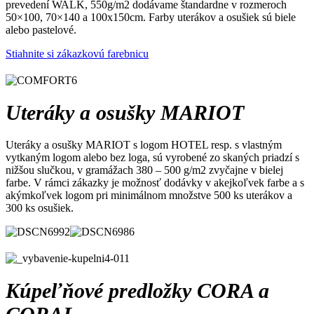
prevedení WALK, 550g/m2 dodávame štandardne v rozmeroch
50×100, 70×140 a 100x150cm. Farby uterákov a osušiek sú biele
alebo pastelové.
Stiahnite si zákazkovú farebnicu
Uteráky a osušky MARIOT
Uteráky a osušky MARIOT s logom HOTEL resp. s vlastným
vytkaným logom alebo bez loga, sú vyrobené zo skaných priadzí s
nižšou slučkou, v gramážach 380 – 500 g/m2 zvyčajne v bielej
farbe. V rámci zákazky je možnosť dodávky v akejkoľvek farbe a s
akýmkoľvek logom pri minimálnom množstve 500 ks uterákov a
300 ks osušiek.
Kúpeľňové predložky CORA a