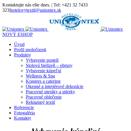
Kontaktujte nás ešte dnes. | Tel: +421 32 7433
323
|
hotelovytextil@uniontex.sk
NOVÝ ESHOP
Úvod
Profil spoločnosti
Produkty
Vybavenie postelí
Stolová bielizeň – obrusy
Vybavenie kúpeľní
Wellness & Spa
Kongres a catering
Okenné a interiérové dekorácie
Pracovné uteráky a utierky
Pracovné oblečenie
Reklamný textil
Referencie
Fotogaléria
Kontakty