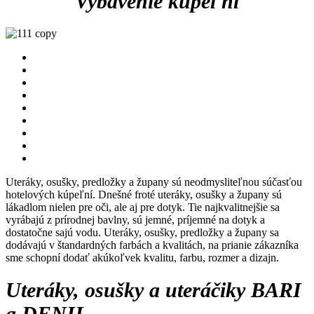
Vybavenie kúpeľní
Uteráky, osušky, predložky a župany sú neodmysliteľnou súčasťou
hotelových kúpeľní. Dnešné froté uteráky, osušky a župany sú
lákadlom nielen pre oči, ale aj pre dotyk. Tie najkvalitnejšie sa
vyrábajú z prírodnej bavlny, sú jemné, príjemné na dotyk a
dostatočne sajú vodu. Uteráky, osušky, predložky a župany sa
dodávajú v štandardných farbách a kvalitách, na prianie zákazníka
sme schopní dodať akúkoľvek kvalitu, farbu, rozmer a dizajn.
Uteráky, osušky a uteráčiky BARI
a DENII