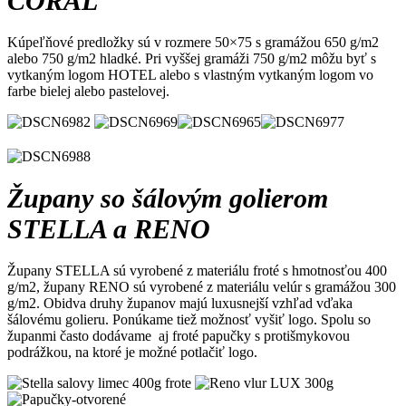
CORAL
Kúpeľňové predložky sú v rozmere 50×75 s gramážou 650 g/m2
alebo 750 g/m2 hladké. Pri vyššej gramáži 750 g/m2 môžu byť s
vytkaným logom HOTEL alebo s vlastným vytkaným logom vo
farbe bielej alebo pastelovej.
Župany so šálovým golierom
STELLA a RENO
Župany STELLA sú vyrobené z materiálu froté s hmotnosťou 400
g/m2, župany RENO sú vyrobené z materiálu velúr s gramážou 300
g/m2. Obidva druhy županov majú luxusnejší vzhľad vďaka
šálovému golieru. Ponúkame tiež možnosť vyšiť logo. Spolu so
županmi často dodávame aj froté papučky s protišmykovou
podrážkou, na ktoré je možné potlačiť logo.