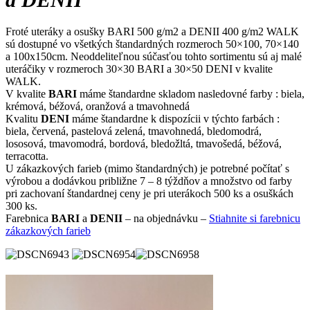
Froté uteráky a osušky BARI 500 g/m2 a DENII 400 g/m2 WALK
sú dostupné vo všetkých štandardných rozmeroch 50×100, 70×140
a 100x150cm. Neoddeliteľnou súčasťou tohto sortimentu sú aj malé
uteráčiky v rozmeroch 30×30 BARI a 30×50 DENI v kvalite
WALK.
V kvalite
BARI
máme štandardne skladom nasledovné farby : biela,
krémová, béžová, oranžová a tmavohnedá
Kvalitu
DENI
máme štandardne k dispozícii v týchto farbách :
biela, červená, pastelová zelená, tmavohnedá, bledomodrá,
lososová, tmavomodrá, bordová, bledožltá, tmavošedá, béžová,
terracotta.
U zákazkových farieb (mimo štandardných) je potrebné počítať s
výrobou a dodávkou približne 7 – 8 týždňov a množstvo od farby
pri zachovaní štandardnej ceny je pri uterákoch 500 ks a osuškách
300 ks.
Farebnica
BARI
a
DENII
– na objednávku –
Stiahnite si farebnicu
zákazkových farieb