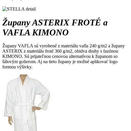
Župany ASTERIX FROTÉ a
VAFLA KIMONO
Župany VAFLA sú vyrobené z materiálu vafla 240 g/m2 a župany
ASTERIX z materiálu froté 360 g/m2, obidva druhy s fazónou
KIMONO. Sú prijateľnou cenovou alternatívou k županom so
šálovým golierom. Aj na tieto župany je možné aplikovať logo
formou výšivky.