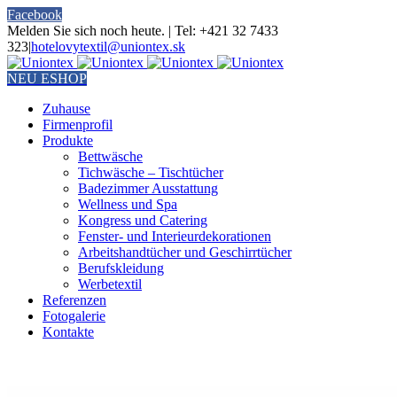
Facebook
Melden Sie sich noch heute. | Tel: +421 32 7433
323
|
hotelovytextil@uniontex.sk
NEU ESHOP
Zuhause
Firmenprofil
Produkte
Bettwäsche
Tichwäsche – Tischtücher
Badezimmer Ausstattung
Wellness und Spa
Kongress und Catering
Fenster- und Interieurdekorationen
Arbeitshandtücher und Geschirrtücher
Berufskleidung
Werbetextil
Referenzen
Fotogalerie
Kontakte